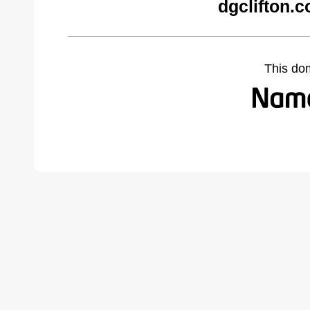
dgclifton.
This do